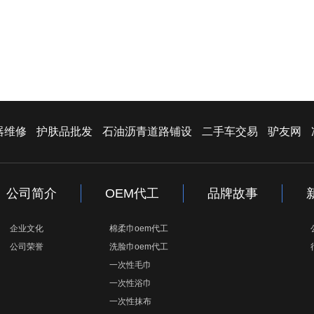
器维修
护肤品批发
石油沥青道路铺设
二手车交易
驴友网
公司简介
OEM代工
品牌故事
企业文化
棉柔巾oem代工
公司荣誉
洗脸巾oem代工
一次性毛巾
一次性浴巾
一次性抹布