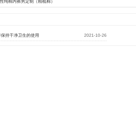
性纯棉内裤男定制（精梳棉）
样保持干净卫生的使用
2021-10-26